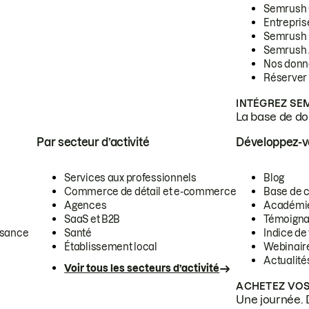
Semrush
Entrepris
Semrush
Semrush 
Nos donn
Réserver
INTÉGREZ SE
La base de don
Par secteur d’activité
Développez-
Services aux professionnels
Blog
Commerce de détail et e-commerce
Base de 
Agences
Académi
SaaS et B2B
Témoigna
ssance
Santé
Indice de 
Établissement local
Webinair
Actualité
Voir tous les secteurs d’activité
ACHETEZ VOS
Une journée. 