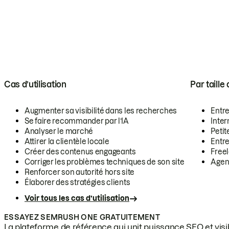
Cas d’utilisation
Par taille
Augmenter sa visibilité dans les recherches
Entr
Se faire recommander par l’IA
Inte
Analyser le marché
Petit
Attirer la clientèle locale
Entr
Créer des contenus engageants
Free
Corriger les problèmes techniques de son site
Agen
Renforcer son autorité hors site
Élaborer des stratégies clients
Voir tous les cas d’utilisation
ESSAYEZ SEMRUSH ONE GRATUITEMENT
La plateforme de référence qui unit puissance SEO et visibi