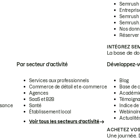
Semrush
Entrepris
Semrush
Semrush 
Nos donn
Réserver
INTÉGREZ SE
La base de don
Par secteur d’activité
Développez-
Services aux professionnels
Blog
Commerce de détail et e-commerce
Base de 
Agences
Académi
SaaS et B2B
Témoigna
ssance
Santé
Indice de 
Établissement local
Webinair
Actualité
Voir tous les secteurs d’activité
ACHETEZ VOS
Une journée. 