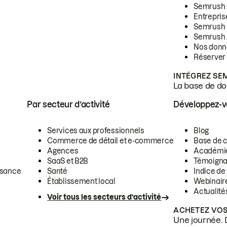
Semrush
Entrepris
Semrush
Semrush 
Nos donn
Réserver
INTÉGREZ SE
La base de don
Par secteur d’activité
Développez-
Services aux professionnels
Blog
Commerce de détail et e-commerce
Base de 
Agences
Académi
SaaS et B2B
Témoigna
ssance
Santé
Indice de 
Établissement local
Webinair
Actualité
Voir tous les secteurs d’activité
ACHETEZ VOS
Une journée. 