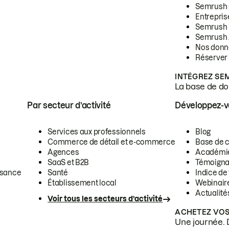
Semrush
Entrepris
Semrush
Semrush 
Nos donn
Réserver
INTÉGREZ SE
La base de don
Par secteur d’activité
Développez-
Services aux professionnels
Blog
Commerce de détail et e-commerce
Base de 
Agences
Académi
SaaS et B2B
Témoigna
ssance
Santé
Indice de 
Établissement local
Webinair
Actualité
Voir tous les secteurs d’activité
ACHETEZ VOS
Une journée. 