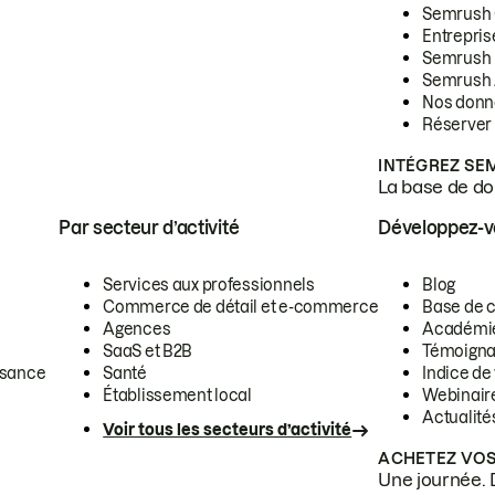
Semrush
Entrepris
Semrush
Semrush 
Nos donn
Réserver
INTÉGREZ SE
La base de don
Par secteur d’activité
Développez-
Services aux professionnels
Blog
Commerce de détail et e-commerce
Base de 
Agences
Académi
SaaS et B2B
Témoigna
ssance
Santé
Indice de 
Établissement local
Webinair
Actualité
Voir tous les secteurs d’activité
ACHETEZ VOS
Une journée. 