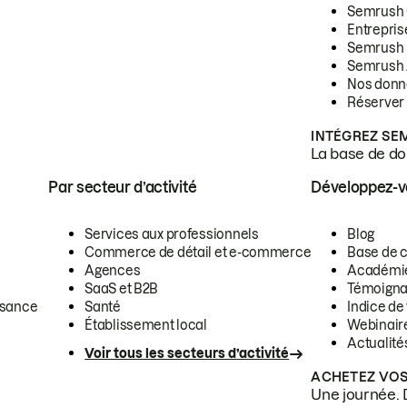
Semrush
Entrepris
Semrush
Semrush 
Nos donn
Réserver
INTÉGREZ SE
La base de don
Par secteur d’activité
Développez-
Services aux professionnels
Blog
Commerce de détail et e-commerce
Base de 
Agences
Académi
SaaS et B2B
Témoigna
ssance
Santé
Indice de 
Établissement local
Webinair
Actualité
Voir tous les secteurs d’activité
ACHETEZ VOS
Une journée. 