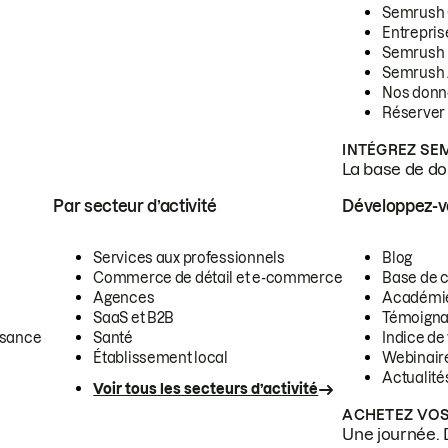
Semrush
Entrepris
Semrush
Semrush 
Nos donn
Réserver
INTÉGREZ SE
La base de don
Par secteur d’activité
Développez-
Services aux professionnels
Blog
Commerce de détail et e-commerce
Base de 
Agences
Académi
SaaS et B2B
Témoigna
ssance
Santé
Indice de 
Établissement local
Webinair
Actualité
Voir tous les secteurs d’activité
ACHETEZ VOS
Une journée. 