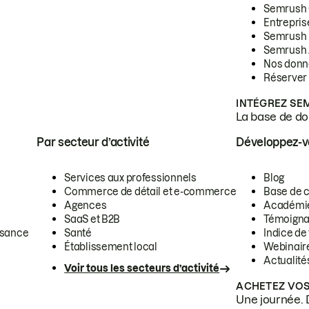
Semrush
Entrepris
Semrush
Semrush 
Nos donn
Réserver
INTÉGREZ SE
La base de don
Par secteur d’activité
Développez-
Services aux professionnels
Blog
Commerce de détail et e-commerce
Base de 
Agences
Académi
SaaS et B2B
Témoigna
ssance
Santé
Indice de 
Établissement local
Webinair
Actualité
Voir tous les secteurs d’activité
ACHETEZ VOS
Une journée. 