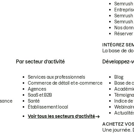
Semrush
Entrepris
Semrush
Semrush 
Nos donn
Réserver
INTÉGREZ SE
La base de don
Par secteur d’activité
Développez-
Services aux professionnels
Blog
Commerce de détail et e-commerce
Base de 
Agences
Académi
SaaS et B2B
Témoigna
ssance
Santé
Indice de 
Établissement local
Webinair
Actualité
Voir tous les secteurs d’activité
ACHETEZ VOS
Une journée. 