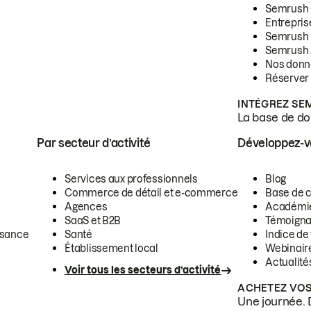
Semrush
Entrepris
Semrush
Semrush 
Nos donn
Réserver
INTÉGREZ SE
La base de don
Par secteur d’activité
Développez-
Services aux professionnels
Blog
Commerce de détail et e-commerce
Base de 
Agences
Académi
SaaS et B2B
Témoigna
ssance
Santé
Indice de 
Établissement local
Webinair
Actualité
Voir tous les secteurs d’activité
ACHETEZ VOS
Une journée. 