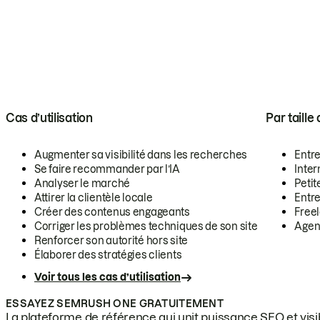
Cas d’utilisation
Par taille
Augmenter sa visibilité dans les recherches
Entr
Se faire recommander par l’IA
Inte
Analyser le marché
Petit
Attirer la clientèle locale
Entr
Créer des contenus engageants
Free
Corriger les problèmes techniques de son site
Agen
Renforcer son autorité hors site
Élaborer des stratégies clients
Voir tous les cas d’utilisation
ESSAYEZ SEMRUSH ONE GRATUITEMENT
La plateforme de référence qui unit puissance SEO et visibi