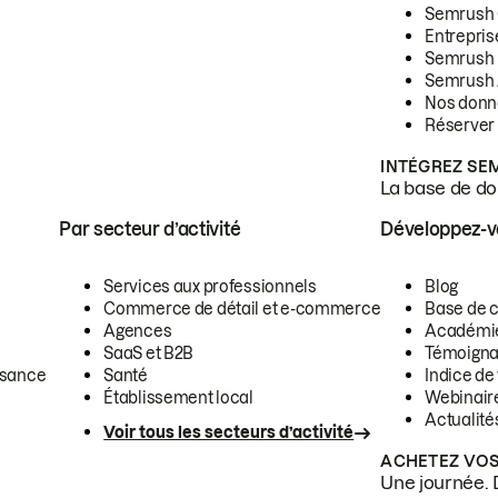
Semrush
Entrepris
Semrush
Semrush 
Nos donn
Réserver
INTÉGREZ SE
La base de don
Par secteur d’activité
Développez-
Services aux professionnels
Blog
Commerce de détail et e-commerce
Base de 
Agences
Académi
SaaS et B2B
Témoigna
ssance
Santé
Indice de 
Établissement local
Webinair
Actualité
Voir tous les secteurs d’activité
ACHETEZ VOS
Une journée. 