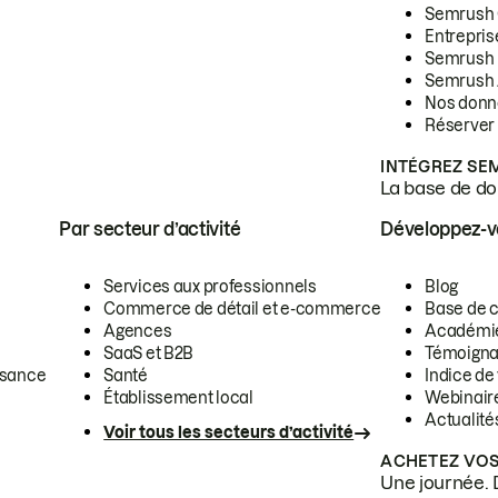
Semrush
Entrepris
Semrush
Semrush 
Nos donn
Réserver
INTÉGREZ SE
La base de don
Par secteur d’activité
Développez-
Services aux professionnels
Blog
Commerce de détail et e-commerce
Base de 
Agences
Académi
SaaS et B2B
Témoigna
ssance
Santé
Indice de 
Établissement local
Webinair
Actualité
Voir tous les secteurs d’activité
ACHETEZ VOS
Une journée. 