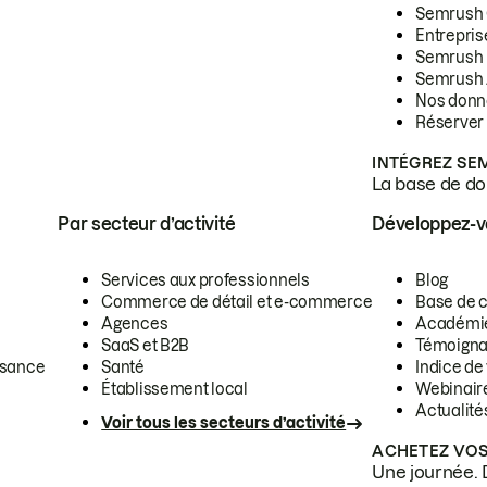
Semrush
Entrepris
Semrush
Semrush 
Nos donn
Réserver
INTÉGREZ SE
La base de don
Par secteur d’activité
Développez-
Services aux professionnels
Blog
Commerce de détail et e-commerce
Base de 
Agences
Académi
SaaS et B2B
Témoigna
ssance
Santé
Indice de 
Établissement local
Webinair
Actualité
Voir tous les secteurs d’activité
ACHETEZ VOS
Une journée. 