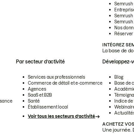
Semrush
Entrepris
Semrush
Semrush 
Nos donn
Réserver
INTÉGREZ SE
La base de don
Par secteur d’activité
Développez-
Services aux professionnels
Blog
Commerce de détail et e-commerce
Base de 
Agences
Académi
SaaS et B2B
Témoigna
ssance
Santé
Indice de 
Établissement local
Webinair
Actualité
Voir tous les secteurs d’activité
ACHETEZ VOS
Une journée. 