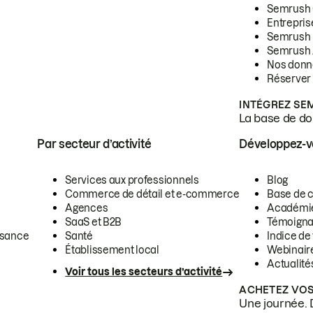
Semrush
Entrepris
Semrush
Semrush 
Nos donn
Réserver
INTÉGREZ SE
La base de don
Par secteur d’activité
Développez-
Services aux professionnels
Blog
Commerce de détail et e-commerce
Base de 
Agences
Académi
SaaS et B2B
Témoigna
ssance
Santé
Indice de 
Établissement local
Webinair
Actualité
Voir tous les secteurs d’activité
ACHETEZ VOS
Une journée. 