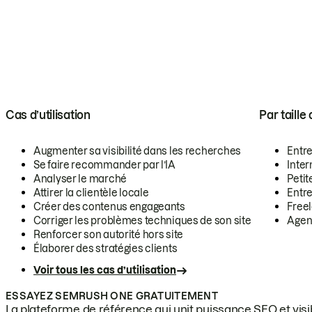
Cas d’utilisation
Par taille
Augmenter sa visibilité dans les recherches
Entr
Se faire recommander par l’IA
Inte
Analyser le marché
Petit
Attirer la clientèle locale
Entr
Créer des contenus engageants
Free
Corriger les problèmes techniques de son site
Agen
Renforcer son autorité hors site
Élaborer des stratégies clients
Voir tous les cas d’utilisation
ESSAYEZ SEMRUSH ONE GRATUITEMENT
La plateforme de référence qui unit puissance SEO et visibi