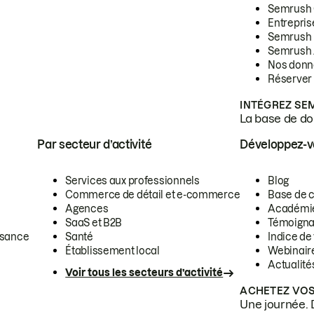
Semrush
Entrepris
Semrush
Semrush 
Nos donn
Réserver
INTÉGREZ SE
La base de don
Par secteur d’activité
Développez-
Services aux professionnels
Blog
Commerce de détail et e-commerce
Base de 
Agences
Académi
SaaS et B2B
Témoigna
ssance
Santé
Indice de 
Établissement local
Webinair
Actualité
Voir tous les secteurs d’activité
ACHETEZ VOS
Une journée. 