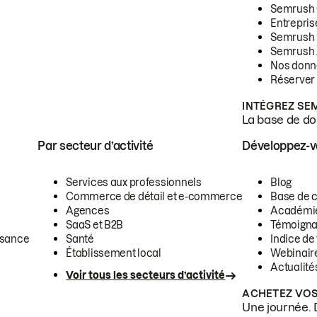
Semrush
Entrepris
Semrush
Semrush 
Nos donn
Réserver
INTÉGREZ SE
La base de don
Par secteur d’activité
Développez-
Services aux professionnels
Blog
Commerce de détail et e-commerce
Base de 
Agences
Académi
SaaS et B2B
Témoigna
ssance
Santé
Indice de 
Établissement local
Webinair
Actualité
Voir tous les secteurs d’activité
ACHETEZ VOS
Une journée. 