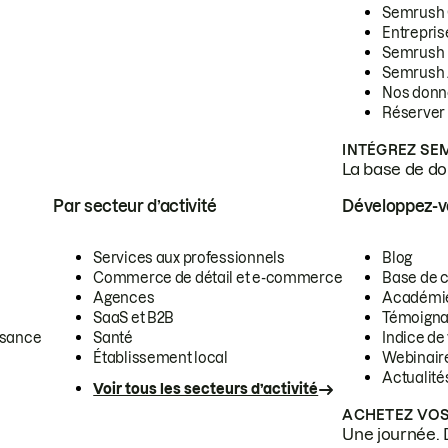
Semrush
Entrepris
Semrush
Semrush 
Nos donn
Réserver
INTÉGREZ SE
La base de don
Par secteur d’activité
Développez-
Services aux professionnels
Blog
Commerce de détail et e-commerce
Base de 
Agences
Académi
SaaS et B2B
Témoigna
ssance
Santé
Indice de 
Établissement local
Webinair
Actualité
Voir tous les secteurs d’activité
ACHETEZ VOS
Une journée. 