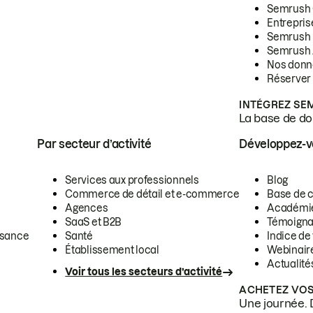
Semrush
Entrepris
Semrush
Semrush 
Nos donn
Réserver
INTÉGREZ SE
La base de don
Par secteur d’activité
Développez-
Services aux professionnels
Blog
Commerce de détail et e-commerce
Base de 
Agences
Académi
SaaS et B2B
Témoigna
ssance
Santé
Indice de 
Établissement local
Webinair
Actualité
Voir tous les secteurs d’activité
ACHETEZ VOS
Une journée. 