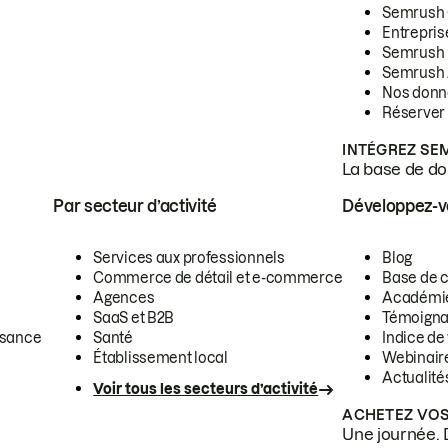
Semrush
Entrepris
Semrush
Semrush 
Nos donn
Réserver
INTÉGREZ SE
La base de don
Par secteur d’activité
Développez-
Services aux professionnels
Blog
Commerce de détail et e-commerce
Base de 
Agences
Académi
SaaS et B2B
Témoigna
ssance
Santé
Indice de 
Établissement local
Webinair
Actualité
Voir tous les secteurs d’activité
ACHETEZ VOS
Une journée. 