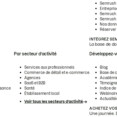
Semrush
Entrepris
Semrush
Semrush 
Nos donn
Réserver
INTÉGREZ SE
La base de don
Par secteur d’activité
Développez-
Services aux professionnels
Blog
Commerce de détail et e-commerce
Base de 
Agences
Académi
SaaS et B2B
Témoigna
ssance
Santé
Indice de 
Établissement local
Webinair
Actualité
Voir tous les secteurs d’activité
ACHETEZ VOS
Une journée. 