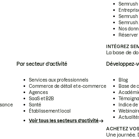
Semrush
Entrepris
Semrush
Semrush 
Nos donn
Réserver
INTÉGREZ SE
La base de don
Par secteur d’activité
Développez-
Services aux professionnels
Blog
Commerce de détail et e-commerce
Base de 
Agences
Académi
SaaS et B2B
Témoigna
ssance
Santé
Indice de 
Établissement local
Webinair
Actualité
Voir tous les secteurs d’activité
ACHETEZ VOS
Une journée. 