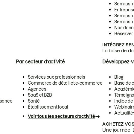
Semrush
Entrepris
Semrush
Semrush 
Nos donn
Réserver
INTÉGREZ SE
La base de don
Par secteur d’activité
Développez-
Services aux professionnels
Blog
Commerce de détail et e-commerce
Base de 
Agences
Académi
SaaS et B2B
Témoigna
ssance
Santé
Indice de 
Établissement local
Webinair
Actualité
Voir tous les secteurs d’activité
ACHETEZ VOS
Une journée. 