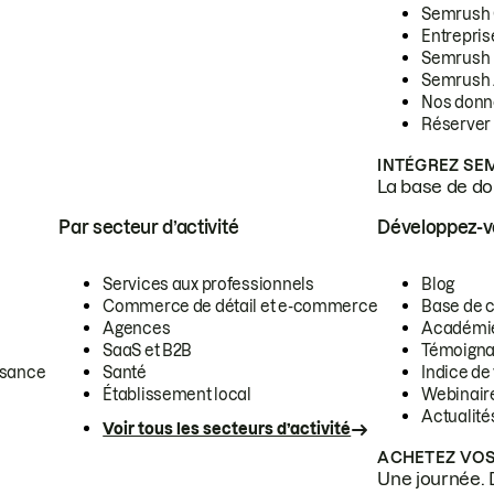
Semrush
Entrepris
Semrush
Semrush 
Nos donn
Réserver
INTÉGREZ SE
La base de don
Par secteur d’activité
Développez-
Services aux professionnels
Blog
Commerce de détail et e-commerce
Base de 
Agences
Académi
SaaS et B2B
Témoigna
ssance
Santé
Indice de 
Établissement local
Webinair
Actualité
Voir tous les secteurs d’activité
ACHETEZ VOS
Une journée. 