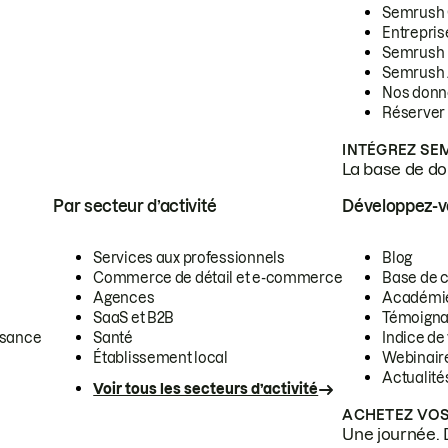
Semrush
Entrepris
Semrush
Semrush 
Nos donn
Réserver
INTÉGREZ SE
La base de don
Par secteur d’activité
Développez-
Services aux professionnels
Blog
Commerce de détail et e-commerce
Base de 
Agences
Académi
SaaS et B2B
Témoigna
ssance
Santé
Indice de 
Établissement local
Webinair
Actualité
Voir tous les secteurs d’activité
ACHETEZ VOS
Une journée. 