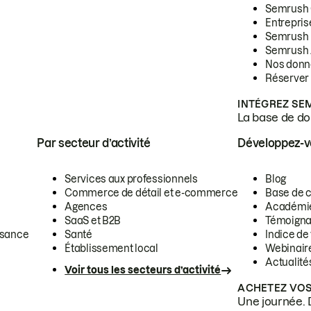
Semrush
Entrepris
Semrush
Semrush 
Nos donn
Réserver
INTÉGREZ SE
La base de don
Par secteur d’activité
Développez-
Services aux professionnels
Blog
Commerce de détail et e-commerce
Base de 
Agences
Académi
SaaS et B2B
Témoigna
ssance
Santé
Indice de 
Établissement local
Webinair
Actualité
Voir tous les secteurs d’activité
ACHETEZ VOS
Une journée. 