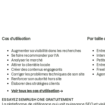
Cas d’utilisation
Par taille
Augmenter sa visibilité dans les recherches
Entr
Se faire recommander par l’IA
Inte
Analyser le marché
Petit
Attirer la clientèle locale
Entr
Créer des contenus engageants
Free
Corriger les problèmes techniques de son site
Agen
Renforcer son autorité hors site
Élaborer des stratégies clients
Voir tous les cas d’utilisation
ESSAYEZ SEMRUSH ONE GRATUITEMENT
La plateforme de référence qui unit puissance SEO et visibi