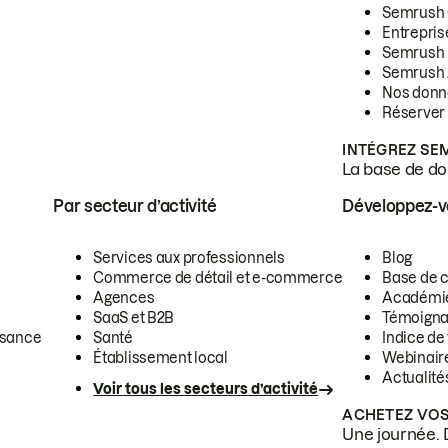
Semrush
Entrepris
Semrush
Semrush 
Nos donn
Réserver
INTÉGREZ SE
La base de don
Par secteur d’activité
Développez-
Services aux professionnels
Blog
Commerce de détail et e-commerce
Base de 
Agences
Académi
SaaS et B2B
Témoigna
ssance
Santé
Indice de 
Établissement local
Webinair
Actualité
Voir tous les secteurs d’activité
ACHETEZ VOS
Une journée. 