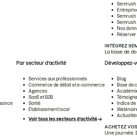
Semrush
Entrepris
Semrush
Semrush 
Nos donn
Réserver
INTÉGREZ SE
La base de don
Par secteur d’activité
Développez-
Services aux professionnels
Blog
Commerce de détail et e-commerce
Base de 
Agences
Académi
SaaS et B2B
Témoigna
ssance
Santé
Indice de 
Établissement local
Webinair
Actualité
Voir tous les secteurs d’activité
ACHETEZ VOS
Une journée. 