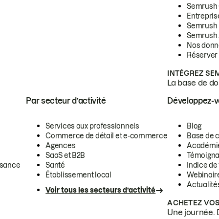
Semrush
Entrepris
Semrush
Semrush 
Nos donn
Réserver
INTÉGREZ SE
La base de don
Par secteur d’activité
Développez-
Services aux professionnels
Blog
Commerce de détail et e-commerce
Base de 
Agences
Académi
SaaS et B2B
Témoigna
ssance
Santé
Indice de 
Établissement local
Webinair
Actualité
Voir tous les secteurs d’activité
ACHETEZ VOS
Une journée. 