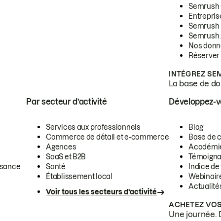
Semrush
Entrepris
Semrush
Semrush 
Nos donn
Réserver
INTÉGREZ SE
La base de don
Par secteur d’activité
Développez-
Services aux professionnels
Blog
Commerce de détail et e-commerce
Base de 
Agences
Académi
SaaS et B2B
Témoigna
ssance
Santé
Indice de 
Établissement local
Webinair
Actualité
Voir tous les secteurs d’activité
ACHETEZ VOS
Une journée. 