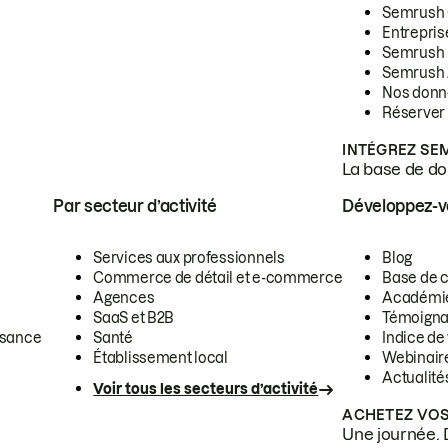
Semrush
Entrepris
Semrush
Semrush 
Nos donn
Réserver
INTÉGREZ SE
La base de don
Par secteur d’activité
Développez-
Services aux professionnels
Blog
Commerce de détail et e-commerce
Base de 
Agences
Académi
SaaS et B2B
Témoigna
ssance
Santé
Indice de 
Établissement local
Webinair
Actualité
Voir tous les secteurs d’activité
ACHETEZ VOS
Une journée. 