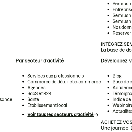
Semrush
Entrepris
Semrush
Semrush 
Nos donn
Réserver
INTÉGREZ SE
La base de don
Par secteur d’activité
Développez-
Services aux professionnels
Blog
Commerce de détail et e-commerce
Base de 
Agences
Académi
SaaS et B2B
Témoigna
ssance
Santé
Indice de 
Établissement local
Webinair
Actualité
Voir tous les secteurs d’activité
ACHETEZ VOS
Une journée. 