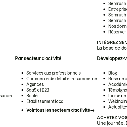
Semrush
Entrepris
Semrush
Semrush 
Nos donn
Réserver
INTÉGREZ SE
La base de don
Par secteur d’activité
Développez-
Services aux professionnels
Blog
Commerce de détail et e-commerce
Base de 
Agences
Académi
SaaS et B2B
Témoigna
ssance
Santé
Indice de 
Établissement local
Webinair
Actualité
Voir tous les secteurs d’activité
ACHETEZ VOS
Une journée. 