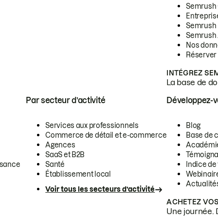
Semrush
Entrepris
Semrush
Semrush 
Nos donn
Réserver
INTÉGREZ SE
La base de don
Par secteur d’activité
Développez-
Services aux professionnels
Blog
Commerce de détail et e-commerce
Base de 
Agences
Académi
SaaS et B2B
Témoigna
ssance
Santé
Indice de 
Établissement local
Webinair
Actualité
Voir tous les secteurs d’activité
ACHETEZ VOS
Une journée. 