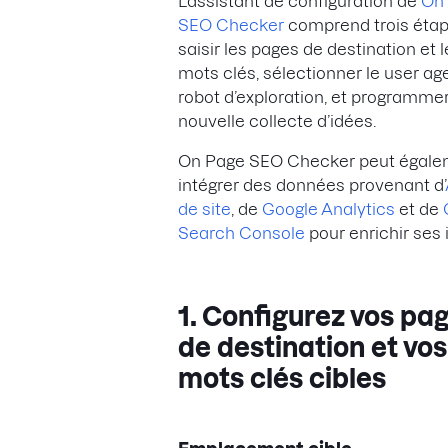
L’assistant de configuration de
On
SEO Checker
comprend trois étap
saisir les pages de destination et l
mots clés, sélectionner le user ag
robot d’exploration, et programme
nouvelle collecte d’idées.
On Page SEO Checker peut égale
intégrer des données provenant d’
de site
, de
Google Analytics
et de
Search Console
pour enrichir ses 
1. Configurez vos pa
de destination et vos
mots clés cibles