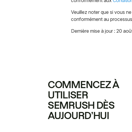
conformément aux
Condition
Veuillez noter que si vous 
conformément au processus d
Dernière mise à jour : 20 ao
COMMENCEZ À
UTILISER
SEMRUSH DÈS
AUJOURD’HUI