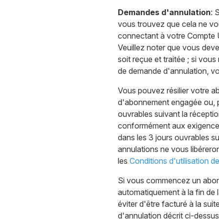
Demandes d'annulation
: 
vous trouvez que cela ne vo
connectant à votre Compte U
Veuillez noter que vous dev
soit reçue et traitée ; si vou
de demande d'annulation, vo
Vous pouvez résilier votre a
d'abonnement engagée ou, po
ouvrables suivant la récepti
conformément aux exigences 
dans les 3 jours ouvrables s
annulations ne vous libéreron
les
Conditions d'utilisation 
Si vous commencez un abonne
automatiquement à la fin de 
éviter d'être facturé à la s
d'annulation décrit ci-dessus