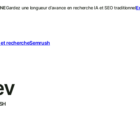
ONE
Gardez une longueur d’avance en recherche IA et SEO traditionnel
E
 et recherche
Semrush
ev
SH