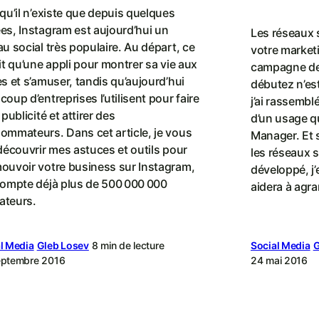
 qu’il n’existe que depuis quelques
es, Instagram est aujourd’hui un
Les réseaux 
u social très populaire. Au départ, ce
votre market
it qu’une appli pour montrer sa vie aux
campagne de
s et s’amuser, tandis qu’aujourd’hui
débutez n’est
oup d’entreprises l’utilisent pour faire
j’ai rassembl
 publicité et attirer des
d’un usage q
ommateurs. Dans cet article, je vous
Manager. Et 
 découvrir mes astuces et outils pour
les réseaux s
ouvoir votre business sur Instagram,
développé, j’
compte déjà plus de 500 000 000
aidera à agra
sateurs.
l Media
Gleb Losev
8 min de lecture
Social Media
G
eptembre 2016
24 mai 2016