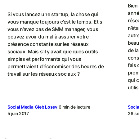
Bien
anné
Si vous lancez une startup, la chose qui
résea
vous manque toujours c’est le temps. Et si
n’éta
vous n’avez pas de SMM manager, vous
autre
pouvez avoir du mal à assurer votre
beauc
présence constante sur les réseaux
de la
sociaux. Mais s’il y avait quelques outils
cons
simples et performants qui vous
fais
permettraient d‘économiser des heures de
prom
travail sur les réseaux sociaux ?
qui 
utili
Social Media
Gleb Losev
6 min de lecture
Socia
5 juin 2017
26 s