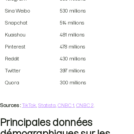
Sina Weibo
530 millions
Snapchat
514 millions
Kuaishou
481 millions
Pinterest
478 millions
Reddit
430 millions
Twitter
397 millions
Quora
300 millions
Sources :
TikTok
,
Statista
,
CNBC 1
,
CNBC 2
.
Principales données
démographiques sur les