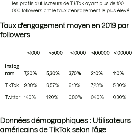
les profils d'utilisateurs de TikTok ayant plus de 100
000 followers ont le taux d'engagement le plus élevé.
Taux d'engagement moyen en 2019 par
followers
<1000
<5000
<10000
<100000
<100000
Instag
ram
7,20%
5,30%
3,70%
2,10%
1,10%
TikTok
9,38%
8,57%
8,13%
7,23%
5,30%
Twitter
1,40%
1,20%
0,80%
0,40%
0,30%
Données démographiques : Utilisateurs
américains de TikTok selon l'âge