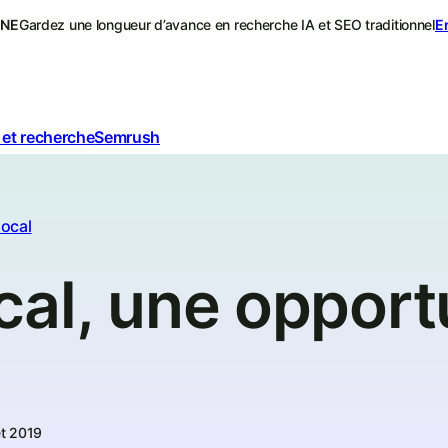
ONE
Gardez une longueur d’avance en recherche IA et SEO traditionnel
E
 et recherche
Semrush
local
al, une opport
let 2019