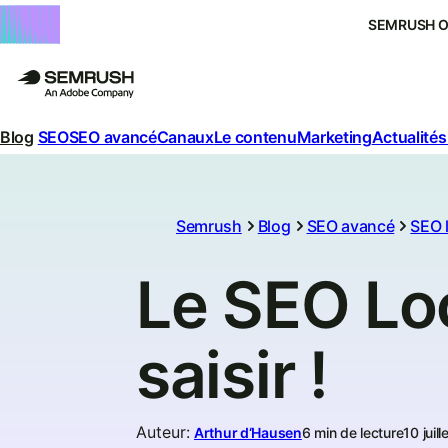
SEMRUSH 
Blog
SEO
SEO avancé
Canaux
Le contenu
Marketing
Actualités
Semrush
Blog
SEO avancé
SEO 
Le SEO Loc
saisir !
Auteur
:
Arthur d‘Hausen
6 min de lecture
10 juil