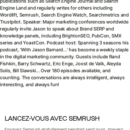
publications such as Search Engine Journal and Search
Engine Land and regularly writes for others including
Wordlift, Semrush, Search Engine Watch, Searchmetrics and
Trustpilot. Speaker: Major marketing conferences worldwide
regularly invite Jason to speak about Brand SERP and
knowledge panels, including BrightonSEO, PubCon, SMX
series and YoastCon. Podcast host: Spanning 3 seasons his
podcast, ‘With Jason Barnard...‘ has become a weekly staple
in the digital marketing community. Guests include Rand
Fishkin, Barry Schwartz, Eric Enge, Joost de Valk, Aleyda
Solis, Bill Slawski… Over 180 episodes available, and
counting. The conversations are always intelligent, always
interesting, and always fun!
LANCEZ-VOUS AVEC SEMRUSH
Essayez Semrush gratuitement pendant sept jours. Annulez