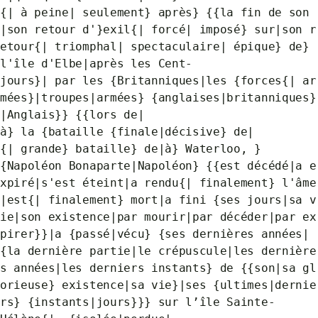
{| à peine| seulement} après} {{la fin de son
|son retour d'}exil{| forcé| imposé} sur|son r
etour{| triomphal| spectaculaire| épique} de}
l'île d'Elbe|après les Cent-
jours}| par les {Britanniques|les {forces{| ar
mées}|troupes|armées} {anglaises|britanniques}
|Anglais}} {{lors de|
à} la {bataille {finale|décisive} de|
{| grande} bataille} de|à} Waterloo, }
{Napoléon Bonaparte|Napoléon} {{est décédé|a e
xpiré|s'est éteint|a rendu{| finalement} l'âme
|est{| finalement} mort|a fini {ses jours|sa v
ie|son existence|par mourir|par décéder|par ex
pirer}}|a {passé|vécu} {ses dernières années|
{la dernière partie|le crépuscule|les dernière
s années|les derniers instants} de {{son|sa gl
orieuse} existence|sa vie}|ses {ultimes|dernie
rs} {instants|jours}}} sur l’île Sainte-