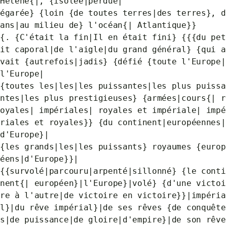
Hélène{|, {isolée|perdue|
égarée} {loin {de toutes terres|des terres}, d
ans|au milieu de} l'océan{| Atlantique}}
{. {C'était la fin|Il en était fini} {{{du pet
it caporal|de l'aigle|du grand général} {qui a
vait {autrefois|jadis} {défié {toute l'Europe|
l'Europe|
{toutes les|les|les puissantes|les plus puissa
ntes|les plus prestigieuses} {armées|cours{| r
oyales| impériales| royales et impériale| impé
riales et royales}} {du continent|européennes|
d'Europe}|
{les grands|les|les puissants} royaumes {europ
éens|d'Europe}}|
{{survolé|parcouru|arpenté|sillonné} {le conti
nent{| européen}|l'Europe}|volé} {d'une victoi
re à l'autre|de victoire en victoire}}|impéria
l}|du rêve impérial}|de ses rêves {de conquête
s|de puissance|de gloire|d'empire}|de son rêve