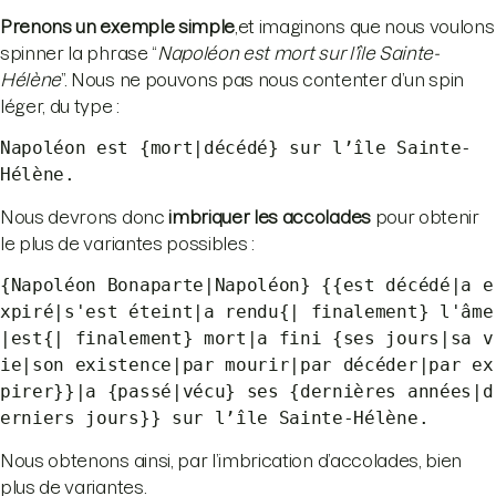
Prenons un exemple simple
,et imaginons que nous voulons
spinner la phrase “
Napoléon est mort sur l’île Sainte-
Hélène
”. Nous ne pouvons pas nous contenter d’un spin
léger, du type :
Napoléon est {mort|décédé} sur l’île Sainte-
Hélène.
Nous devrons donc
imbriquer les accolades
pour obtenir
le plus de variantes possibles :
{Napoléon Bonaparte|Napoléon} {{est décédé|a e
xpiré|s'est éteint|a rendu{| finalement} l'âme
|est{| finalement} mort|a fini {ses jours|sa v
ie|son existence|par mourir|par décéder|par ex
pirer}}|a {passé|vécu} ses {dernières années|d
erniers jours}} sur l’île Sainte-Hélène.
Nous obtenons ainsi, par l’imbrication d’accolades, bien
plus de variantes.