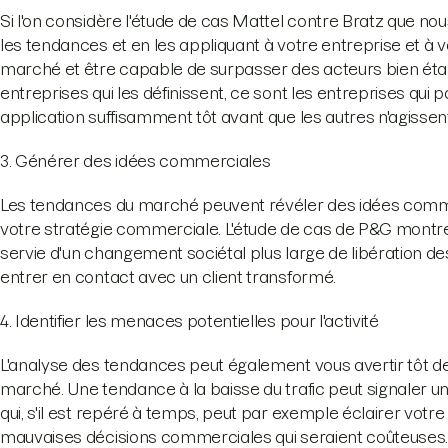
Si l'on considère l'étude de cas Mattel contre Bratz que nous
les tendances et en les appliquant à votre entreprise et à 
marché et être capable de surpasser des acteurs bien éta
entreprises qui les définissent, ce sont les entreprises qui 
application suffisamment tôt avant que les autres n'agissen
3. Générer des idées commerciales
Les tendances du marché peuvent révéler des idées commer
votre stratégie commerciale. L'étude de cas de P&G mont
servie d'un changement sociétal plus large de libération d
entrer en contact avec un client transformé.
4. Identifier les menaces potentielles pour l'activité
L'analyse des tendances peut également vous avertir tôt
marché. Une tendance à la baisse du trafic peut signaler un 
qui, s'il est repéré à temps, peut par exemple éclairer votre
mauvaises décisions commerciales qui seraient coûteuses