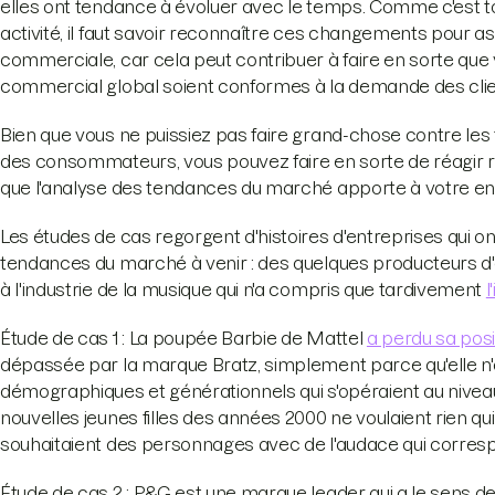
elles ont tendance à évoluer avec le temps. Comme c'est t
activité, il faut savoir reconnaître ces changements pour a
commerciale, car cela peut contribuer à faire en sorte que 
commercial global soient conformes à la demande des clie
Bien que vous ne puissiez pas faire grand-chose contre le
des consommateurs, vous pouvez faire en sorte de réagir r
que l'analyse des tendances du marché apporte à votre en
Les études de cas regorgent d'histoires d'entreprises qui
tendances du marché à venir : des quelques producteurs d'é
à l'industrie de la musique qui n'a compris que tardivement
l
Étude de cas 1 : La poupée Barbie de Mattel
a perdu sa pos
dépassée par la marque Bratz, simplement parce qu'elle 
démographiques et générationnels qui s'opéraient au niv
nouvelles jeunes filles des années 2000 ne voulaient rien q
souhaitaient des personnages avec de l'audace qui correspond
Étude de cas 2 : P&G est une marque leader qui a le sens des