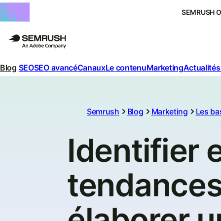
SEMRUSH 
Blog
SEO
SEO avancé
Canaux
Le contenu
Marketing
Actualités
Semrush
Blog
Marketing
Les ba
Identifier 
tendances
élaborer u