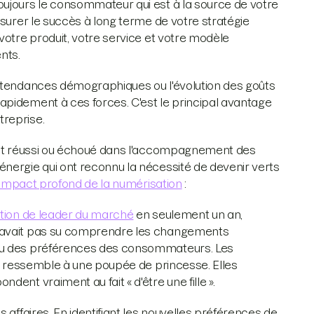
oujours le consommateur qui est à la source de votre
ssurer le succès à long terme de votre stratégie
votre produit, votre service et votre modèle
nts.
s tendances démographiques ou l'évolution des goûts
apidement à ces forces. C'est le principal avantage
treprise.
 ont réussi ou échoué dans l'accompagnement des
nergie qui ont reconnu la nécessité de devenir verts
'impact profond de la numérisation
:
ition de leader du marché
en seulement un an,
n'avait pas su comprendre les changements
eau des préférences des consommateurs. Les
ui ressemble à une poupée de princesse. Elles
ent vraiment au fait « d'être une fille ».
 affaires. En identifiant les nouvelles préférences de