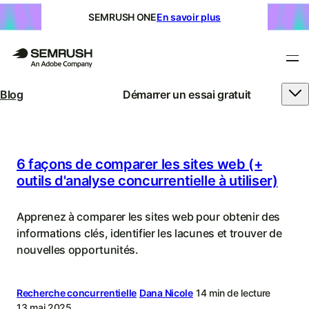
SEMRUSH ONE
En savoir plus
Blog
Démarrer un essai gratuit
Blog
Semrush
|
6 façons de comparer les sites web (+
outils d'analyse concurrentielle à utiliser)
SEO,
SEM,
Apprenez à comparer les sites web pour obtenir des
informations clés, identifier les lacunes et trouver de
recherche
nouvelles opportunités.
IA
et
Recherche concurrentielle
Dana Nicole
14 min de lecture
13 mai 2025