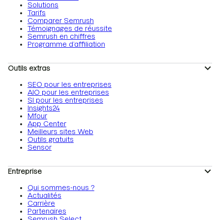
Solutions
Tarifs
Comparer Semrush
Témoignages de réussite
Semrush en chiffres
Programme d’affiliation
Outils extras
SEO pour les entreprises
AIO pour les entreprises
SI pour les entreprises
Insights24
Mfour
App Center
Meilleurs sites Web
Outils gratuits
Sensor
Entreprise
Qui sommes-nous ?
Actualités
Carrière
Partenaires
Semrush Select