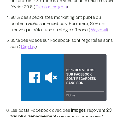
un total de 12,3 milliards de vues pour le seul mois de
février 2018 (
Tubular Insights
).
68 % des spécialistes marketing ont publié du
contenu vidéo sur Facebook. Parmi eux, 87% ont
trouvé que c’était une stratégie efficace (
Wyzowl
).
85 % des vidéos sur Facebook sont regardées sans
son (
Digiday
).
Les posts Facebook avec des
images
reçoivent
2,3
fois plus d’engagement
que ceux sans images (