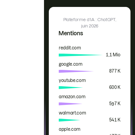
Plateforme d’IA : ChatGPT,
juin 2026
Mentions
reddit.com
Marque
Mentions
1,1 Mio
google.com
877 K
youtube.com
600 K
amazon.com
597 K
walmart.com
541 K
apple.com