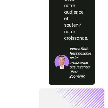
notre
audience
et
soutenir
notre
croissance.
James Roth
Responsable
de la
croissance
des revenus
chez
ZoomInfo