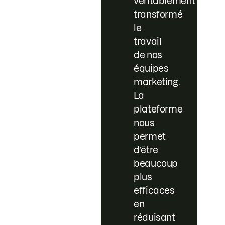
véritablement
transformé
le
travail
de nos
équipes
marketing.
La
plateforme
nous
permet
d’être
beaucoup
plus
efficaces
en
réduisant