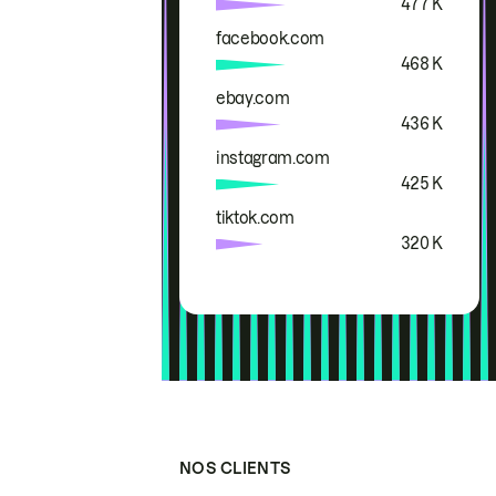
477 K
facebook.com
468 K
ebay.com
436 K
instagram.com
425 K
tiktok.com
320 K
NOS CLIENTS