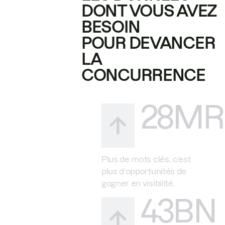
DONT VOUS AVEZ
BESOIN
POUR DEVANCER
LA
CONCURRENCE
28MR
Plus de mots clés, c’est
plus d’opportunités de
gagner en visibilité.
43BN