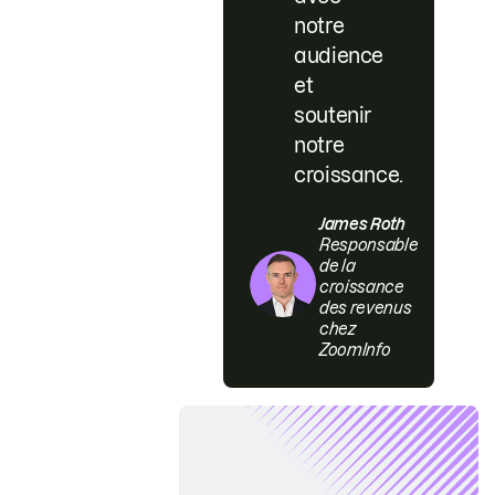
notre
audience
et
soutenir
notre
croissance.
James Roth
Responsable
de la
croissance
des revenus
chez
ZoomInfo