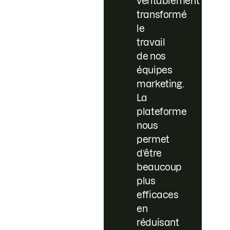
véritablement
transformé
le
travail
de nos
équipes
marketing.
La
plateforme
nous
permet
d’être
beaucoup
plus
efficaces
en
réduisant