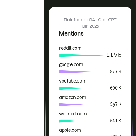
Plateforme d’IA : ChatGPT,
juin 2026
Mentions
reddit.com
Marque
Mentions
1,1 Mio
google.com
877 K
youtube.com
600 K
amazon.com
597 K
walmart.com
541 K
apple.com