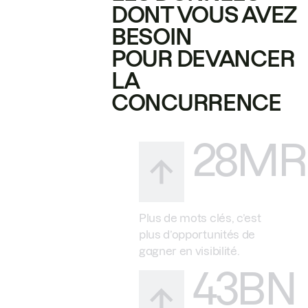
DONT VOUS AVEZ
BESOIN
POUR DEVANCER
LA
CONCURRENCE
28MR
Plus de mots clés, c’est
plus d’opportunités de
gagner en visibilité.
43BN