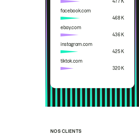
477 K
facebook.com
468 K
ebay.com
436 K
instagram.com
425 K
tiktok.com
320 K
NOS CLIENTS